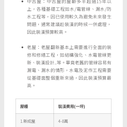
中古屋：中古屋的屋齡多半超過15年以
上，各種基礎工程如水/電管線、漏水/防
水工程等，因已使用較久為避免未來發生
問題，通常建議趁裝潢的時候一併處理，
因此裝潢預算較高。
老屋：老屋翻新基本上需要進行全面的裝
修和修繕工程，如結構強化、水電管線更
新、裝潢設計..等。畢竟老舊的管線容易有
漏電、漏水的情形，水電及泥作工程需要
從基礎面整個重新來過，因此裝潢預算最
高。
屋種
裝潢費用(一坪)
1.新成屋
4-8萬