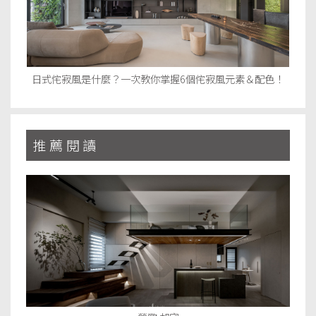
日式侘寂風是什麼？一次教你掌握6個侘寂風元素＆配色！
推薦閱讀