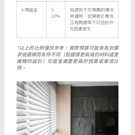
6.預留金
5-
如遇到不可預期的情況
10%
時運用，如變更訂單或
工程問題等不可控的外
在因素發生
*以上的比例僅供參考，實際預算可能依各別需
求或選擇而有所不同（如選擇更高級的材料或更
複雜的設計）可能會需要更高的預算或單項比
例。