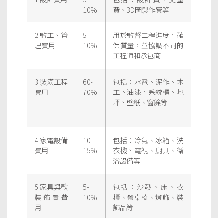
10%
費、3D圖製作費等
2.監工、管
5-
用於監督工程進度，確
理費用
10%
保質量，並協調不同的
工程師和承包商
3.裝潢工程
60-
包括：水電、泥作、木
費用
70%
工、油漆、系統櫃、地
坪、壁紙、窗簾等
4.家電設備
10-
包括：冷氣、冰箱、洗
費用
15%
衣機、電視、廚具、衛
浴設備等
5.家具與軟
5-
包括：沙發、床、衣
裝佈置費
10%
櫃、餐桌椅、燈飾、裝
用
飾品等