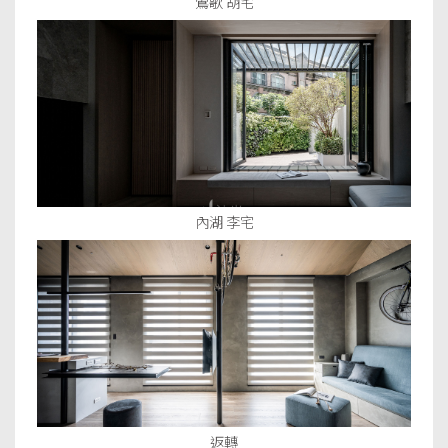
鶯歌 胡宅
內湖 李宅
返轉