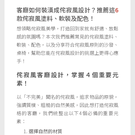
客廳如何裝潢成侘寂風設計？推薦這
6
款侘寂風塗料、軟裝及配色！
想領略侘寂風美學，打造回到家就有舒適、放鬆
感的氛圍嗎？本次我們推薦常見的侘寂風塗料、
軟裝、配色，以及分享符合侘寂風原則的沙發、
桌椅，幫助您能在侘寂風設計的挑選上更得心應
手！
侘寂風客廳設計，掌握４個重要元
素！
以「不完美」聞名的侘寂風，追求物品的原貌，
強調質樸、粗糙的自然美感，因此想打造侘寂風
格的客廳，我們統整出以下4個必備的重要元
素：
選擇自然的材質