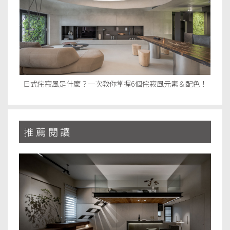
日式侘寂風是什麼？一次教你掌握6個侘寂風元素＆配色！
推薦閱讀