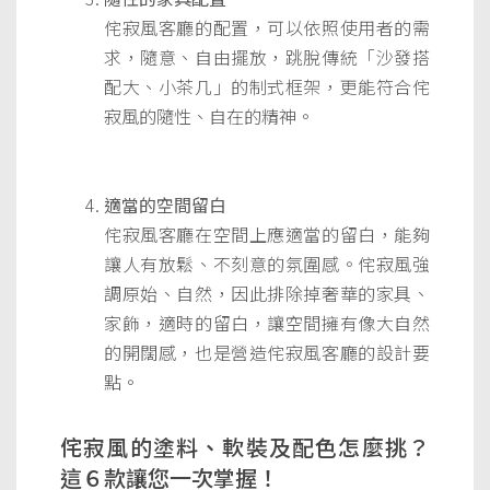
侘寂風客廳的配置，可以依照使用者的需
求，隨意、自由擺放，跳脫傳統「沙發搭
配大、小茶几」的制式框架，更能符合侘
寂風的隨性、自在的精神。
適當的空間留白
侘寂風客廳在空間上應適當的留白，能夠
讓人有放鬆、不刻意的氛圍感。侘寂風強
調原始、自然，因此排除掉奢華的家具、
家飾，適時的留白，讓空間擁有像大自然
的開闊感，也是營造侘寂風客廳的設計要
點。
侘寂風的塗料、軟裝及配色怎麼挑？
這６款讓您一次掌握！