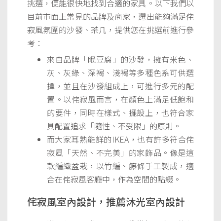
挑選，便能很快地找到合適的家具。以下我們以
目前市面上常見的品牌及商家，選出能夠滿足侘
寂風氛圍的沙發、茶几，提供您在挑選前進行參
考：
來自品牌「眠豆腐」的沙發，擁有米色、
灰、灰綠、深褐、淺褐等多種色系可供選
擇，並且在沙發組成上，可進行多元的配
置。以侘寂風而言，在顏色上滿足低飽和
的要件，同時在樣式、擺設上，也符合家
具配置追求「隨性、不受限」的原則。
而大家耳熟能詳的IKEA，也有許多符合侘
寂風「天然、不完美」的家飾品。像是這
款編織盆栽，以竹編、籐條手工製成，適
合在侘寂風客廳中，作為空間的點綴。
侘寂風室內設計，推薦沐光室內設計