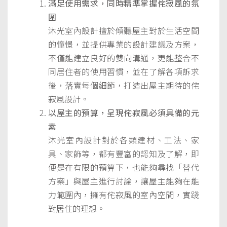
滿足使用需求，同時精準掌握侘寂風的氛
圍
沐光室內設計擅於傾聽屋主對於生活空間
的憧憬，並提供專業的設計建議及方案，
不僅能建立良好的雙向溝通，更能整合不
同居住者的使用習慣，並在了解各項訴求
後，落實每個細節，打造出屋主期待的侘
寂風設計。
以屋主的預算，呈現侘寂風必須具備的元
素
沐光室內設計對於各類建材、工法、家
具、家飾等，都有豐富的認知及了解，即
便是在有限的預算下，也能夠尋找「替代
方案」與屋主進行討論，讓屋主能夠在能
力範圍內，擁有侘寂風的室內空間，實踐
對居住的理想。