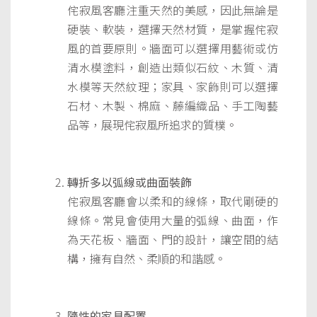
侘寂風客廳注重天然的美感，因此無論是
硬裝、軟裝，選擇天然材質，是掌握侘寂
風的首要原則。牆面可以選擇用藝術或仿
清水模塗料，創造出類似石紋、木質、清
水模等天然紋理；家具、家飾則可以選擇
石材、木製、棉麻、藤編織品、手工陶藝
品等，展現侘寂風所追求的質樸。
轉折多以弧線或曲面裝飾
侘寂風客廳會以柔和的線條，取代剛硬的
線條。常見會使用大量的弧線、曲面，作
為天花板、牆面、門的設計，讓空間的結
構，擁有自然、柔順的和諧感。
隨性的家具配置