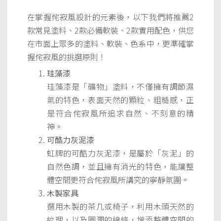
在掌握侘寂風設計的元素後，以下我們將推薦2
款常見塗料、2款必備軟裝、2款實用配色，供您
在市面上眾多的塗料、軟裝、色系中，更準確掌
握侘寂風的挑選原則！
珪藻漆
珪藻漆是「礦物」塗料，不僅擁有調節濕
氣的特色，表面天然的顆粒、粗糙感，正
是符合侘寂風所追求自然、不刻意的精
神。
可酷力灰泥漆
虹牌的可酷力灰泥漆，是屬於「灰泥」的
自然色調，並且擁有消光的特色，能讓整
體空間更符合侘寂風所講究的寧靜氛圍。
木製家具
選用木製的茶几或椅子，利用木頭天然的
紋理，以及圓潤的線條，增添整體空間的