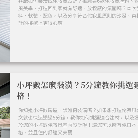
客廳如何裝潢成侘寂風設計？推薦這6款侘寂風塗料、軟
風美學，打造回到家就有舒適、放鬆感的氛圍嗎？本次
料、軟裝、配色，以及分享符合侘寂風原則的沙發、桌
計的挑選上更得心應
小坪數怎麼裝潢？5分鐘教你挑選
格！
你知道小坪數房屋，該如何裝潢嗎？如果想打造侘寂風
文就也快速透過5分鐘，教你如何挑選適合建材，以及
於您的小坪數侘寂風室內設計喔！讓您可以擁有像日本
格，並且住的舒適又美觀