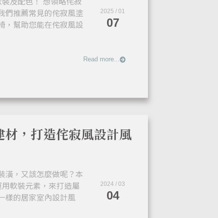
裝及配色！ 想領略侘寂
我們推薦常見的侘寂風塗
2025 / 01
07
椅，幫助您能在侘寂風設
Read more...
建材，打造侘寂風設計風
裝潢，又該怎麼做呢？本
運用軟裝元素，來打造屬
2024 / 03
04
一樣的居家室內設計風