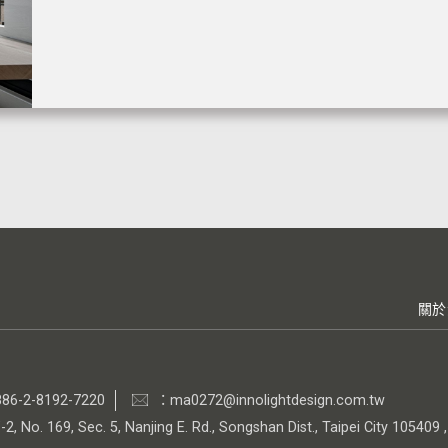
關於
86-2-8192-7220
：ma0272@innolightdesign.com.tw
-2, No. 169, Sec. 5, Nanjing E. Rd., Songshan Dist., Taipei City 105409 